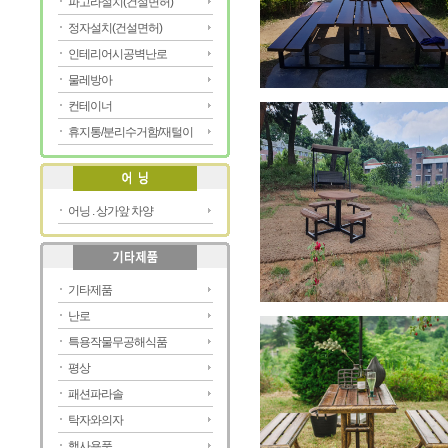
파고라설치(건설면허)
정자설치(건설면허)
인테리어시공벽난로
물레방아
컨테이너
휴지통/분리수거함/재털이
어닝 . 상가앞 차양
기타제품
난로
특용작물무공해식품
평상
패션파라솔
탁자와의자
행사용품