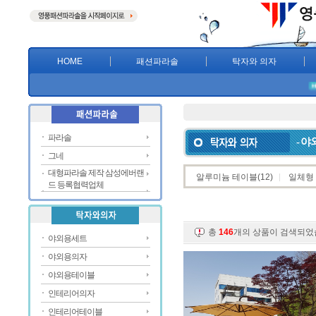
HOME
패션파라솔
탁자와 의자
파라솔
- 
그네
대형파라솔 제작 삼성에버랜
알루미늄 테이블
(12)
일체형
드 등록협력업체
총
146
개의 상품이 검색되
야외용세트
야외용의자
야외용테이블
인테리어의자
인테리어테이블