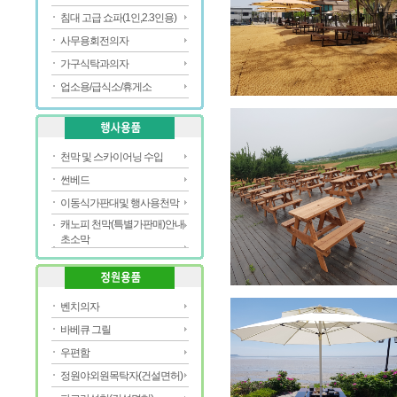
침대 고급 쇼파(1인,2.3인용)
사무용회전의자
가구식탁과의자
업소용/급식소/휴게소
천막 및 스카이어닝 수입
썬베드
이동식가판대및 행사용천막
캐노피 천막(특별가판매)안내
초소막
벤치의자
바베큐 그릴
우편함
정원야외원목탁자(건설면허)